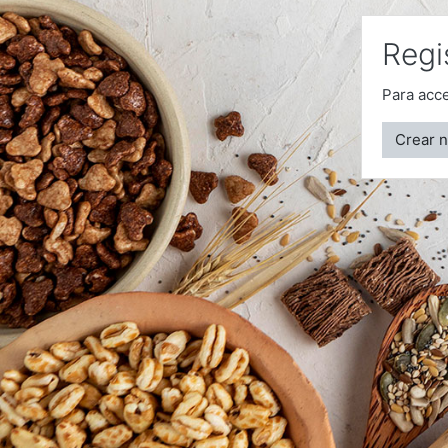
Regi
Para acce
Crear 